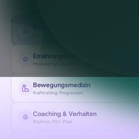
Strukturierte Begleitung,
Individuelle Betre
nicht nur ein Rezept
Ärztliche Betreuung
Diagnostik, Verordnung, Verlauf
Ernährungsberatung
Muskelerhalt, Gewichtsreduktion
Bewegungsmedizin
Krafttraining, Progression
Coaching & Verhalten
Routinen, PSY-Pfad