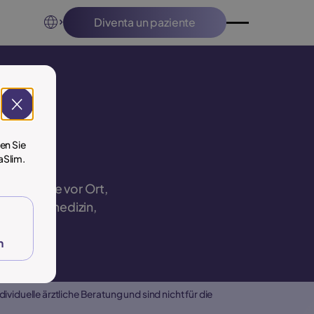
Diventa un paziente
Diventa un paziente
Close
en Sie
aSlim.
rechstunde vor Ort,
Bewegungsmedizin,
's
n
duelle ärztliche Beratung und sind nicht für die