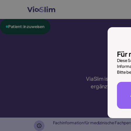
Patient:in zuweisen
Für
Diese S
Informa
Bitte b
ViaSlim ist das er
ergänzt durch st
Fachinformation für medizinische Fachperso