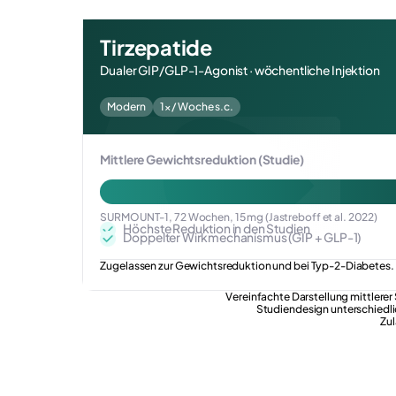
Tirzepatide
Dualer GIP/GLP-1-Agonist · wöchentliche Injektion
Modern
1× / Woche s.c.
Mittlere Gewichtsreduktion (Studie)
SURMOUNT-1, 72 Wochen, 15 mg (Jastreboff et al. 2022)
Höchste Reduktion in den Studien
Doppelter Wirkmechanismus (GIP + GLP-1)
Zugelassen zur Gewichtsreduktion und bei Typ-2-Diabetes.
Vereinfachte Darstellung mittlere
Studiendesign unterschiedlic
Zu