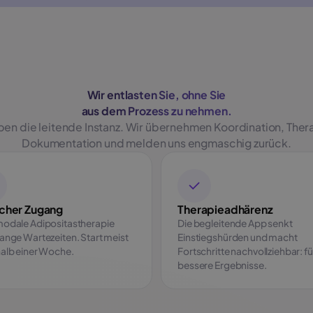
Wir entlasten Sie, ohne Sie
aus dem Prozess zu nehmen.
iben die leitende Instanz. Wir übernehmen Koordination, Ther
Dokumentation und melden uns engmaschig zurück.
acher Zugang
Therapieadhärenz
modale Adipositastherapie
Die begleitende App senkt
ange Wartezeiten. Start meist
Einstiegshürden und macht
halb einer Woche.
Fortschritte nachvollziehbar: fü
bessere Ergebnisse.