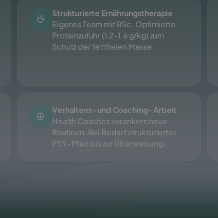
Strukturierte Ernährungstherapie
Eigenes Team mit BSc. Optimierte
Proteinzufuhr (1.2–1.6 g/kg) zum
Schutz der fettfreien Masse.
Verhaltens- und Coaching- Arbeit
Health Coaches verankern neue
Routinen. Bei Bedarf strukturierter
PSY- Pfad bis zur Überweisung.